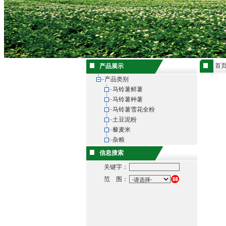
首
产品展示
产品类别
马铃薯鲜薯
马铃薯种薯
马铃薯雪花全粉
土豆泥粉
藜麦米
杂粮
信息搜索
关键字：
范 围：